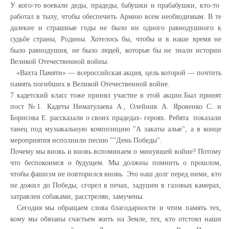
У кого-то воевали деды, прадеды, бабушки и прабабушки, кто-то
работал в тылу, чтобы обеспечить Армию всем необходимым. В те
далекие и страшные годы не было ни одного равнодушного к
судьбе страны, Родины. Хотелось бы, чтобы и в наше время не
было равнодушия, не было людей, которые бы не знали истории
Великой Отечественной войны.
«Вахта Памяти» — всероссийская акция, цель которой — почтить
память погибших в Великой Отечественной войне.
7 кадетский класс тоже принял участие в этой акции.Был принят
пост №1. Кадеты Ниматулаева А., Олейник А. Яровенко С. и
Борисова Е. рассказали о своих прадедах- героях. Ребята показали
танец под музыкальную композицию "А закаты алые", а в конце
мероприятия исполнили песню ""День Победы".
Почему мы вновь и вновь вспоминаем о минувшей войне? Потому
что беспокоимся о будущем. Мы должны помнить о прошлом,
чтобы фашизм не повторился вновь. Это наш долг перед ними, кто
не дожил до Победы, сгорел в печах, задушен в газовых камерах,
затравлен собаками, расстрелян, замучены.
Сегодня мы обращаем слова благодарности и чтим память тех,
кому мы обязаны счастьем жить на Земле, тех, кто отстоял наши