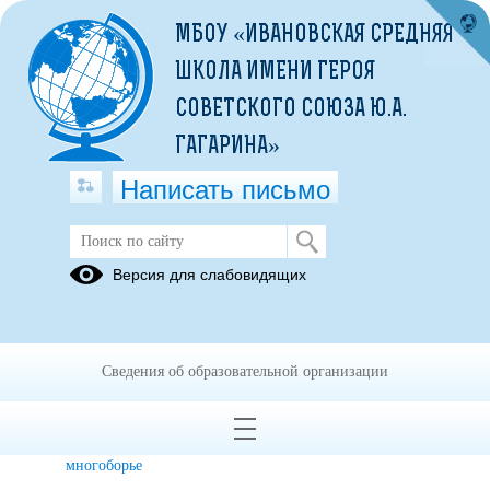
МБОУ «ИВАНОВСКАЯ СРЕДНЯЯ
ШКОЛА ИМЕНИ ГЕРОЯ
СОВЕТСКОГО СОЮЗА Ю.А.
ГАГАРИНА»
Написать письмо
Кадетский класс
Версия для слабовидящих
Программы
Положения
Презентация
по
по
о жизни
внеурочной
проведению
класса
Сведения об образовательной организации
деятельности
конкурсов
Видеоролик
Отчеты
Кадетское
многоборье